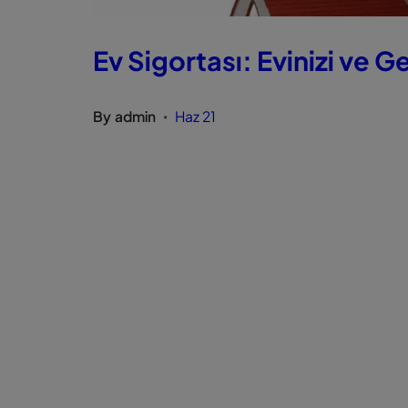
Ev Sigortası: Evinizi ve
By
admin
Haz 21
•