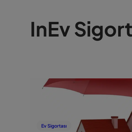
In
Ev Sigort
Ev Sigortası