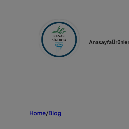
İçeriğe
geç
Anasayfa
Ürünler
Home
/
Blog