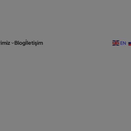
modal-check
imiz
Blog
İletişim
EN